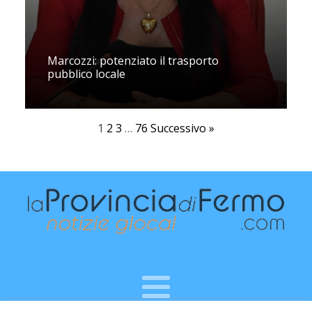
Marcozzi: potenziato il trasporto
pubblico locale
1
2
3
…
76
Successivo »