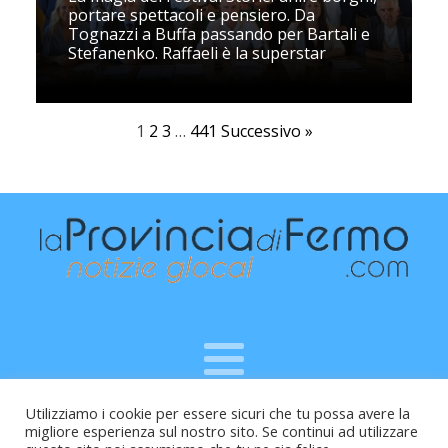
portare spettacoli e pensiero. Da
Tognazzi a Buffa passando per Bartali e
Stefanenko. Raffaeli è la superstar
1
2
3
…
441
Successivo »
Utilizziamo i cookie per essere sicuri che tu possa avere la
Raffaele Vitali - via Leopardi 10 - 61121 Pesaro (PU) -
migliore esperienza sul nostro sito. Se continui ad utilizzare
Cod.Fisc VTLRFL77B02L500Y - Testata giornalistica, aut.