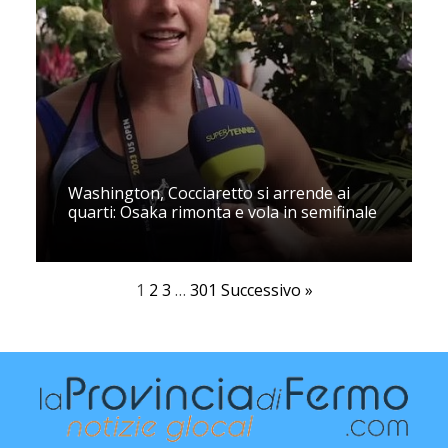
Washington, Cocciaretto si arrende ai
quarti: Osaka rimonta e vola in semifinale
1
2
3
…
301
Successivo »