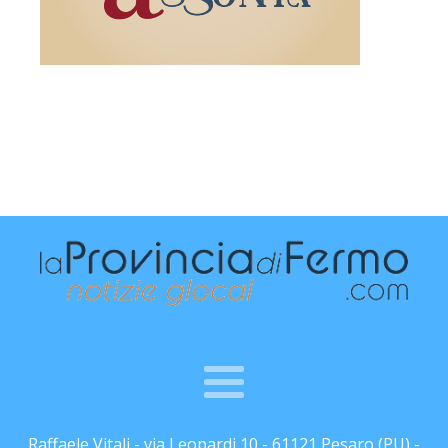
Raffaele Vitali - via Leopardi 10 - 61121 Pesaro (PU) -