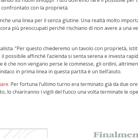
ndo su nuovi sviluppi. Tutti dovremo fare il possibile per tu
à confrontato con la proprietà.
anche una linea per il senza glutine. Una realtà molto import
 ancora più preoccupati perché rischiano di non avere a una v
acalista. “Per questo chiederemo un tavolo con proprietà, isti
 il possibile affinché l’azienda si senta serena e investa ra
e è che non vengano perse le commesse, gli ordini, altrimen
ndaco in prima linea in questa partita è un bell’aiuto.
are.
Per fortuna l’ultimo turno era terminato già da due ore 
ito, lo chiariranno i vigili del fuoco una volta terminate le o