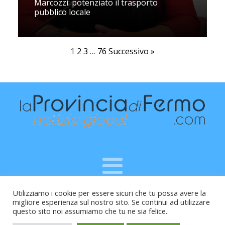
Marcozzi: potenziato il trasporto
pubblico locale
1
2
3
…
76
Successivo »
Utilizziamo i cookie per essere sicuri che tu possa avere la
Raffaele Vitali - via Leopardi 10 - 61121 Pesaro (PU) -
migliore esperienza sul nostro sito. Se continui ad utilizzare
Cod.Fisc VTLRFL77B02L500Y - Testata giornalistica, aut.
questo sito noi assumiamo che tu ne sia felice.
Trib.Fermo n.04/2010 del 05/08/2010