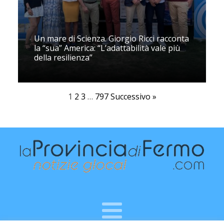
Un mare di Scienza. Giorgio Ricci racconta
la “sua” America: “L’adattabilità vale più
della resilienza”
1
2
3
…
797
Successivo »