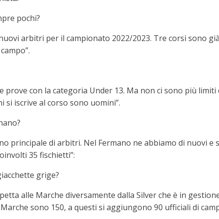
mpre pochi?
nuovi arbitri per il campionato 2022/2023. Tre corsi sono già
i campo”.
e prove con la categoria Under 13. Ma non ci sono più limiti d
hi si iscrive al corso sono uomini”.
onano?
no principale di arbitri. Nel Fermano ne abbiamo di nuovi e 
nvolti 35 fischietti”:
giacchette grige?
e spetta alle Marche diversamente dalla Silver che è in gestio
 Marche sono 150, a questi si aggiungono 90 ufficiali di camp