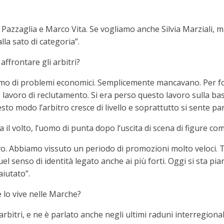
o Pazzaglia e Marco Vita. Se vogliamo anche Silvia Marziali, 
alla sato di categoria”.
affrontare gli arbitri?
iamo di problemi economici. Semplicemente mancavano. Per for
lavoro di reclutamento. Si era perso questo lavoro sulla base, 
esto modo l’arbitro cresce di livello e soprattutto si sente pa
il volto, l’uomo di punta dopo l‘uscita di scena di figure c
. Abbiamo vissuto un periodo di promozioni molto veloci. T
el senso di identità legato anche ai più forti. Oggi si sta p
aiutato”.
e lo vive nelle Marche?
 arbitri, e ne è parlato anche negli ultimi raduni interregion