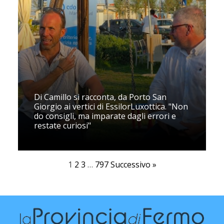
Di Camillo si racconta, da Porto San
Giorgio ai vertici di EssilorLuxottica. "Non
do consigli, ma imparate dagli errori e
restate curiosi"
1
2
3
…
797
Successivo »