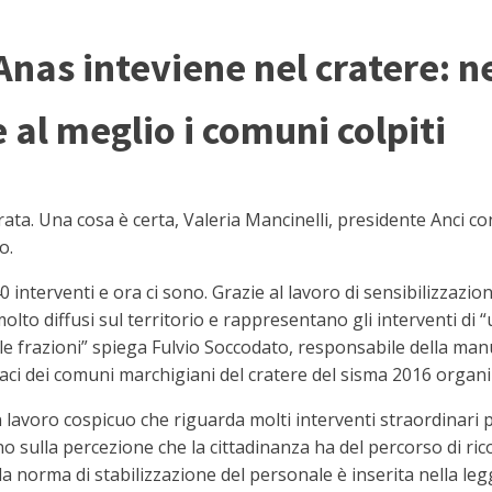
l'Anas inteviene nel cratere: 
 al meglio i comuni colpiti
ata. Una cosa è certa, Valeria Mancinelli, presidente Anci c
o.
40 interventi e ora ci sono. Grazie al lavoro di sensibilizzaz
molto diffusi sul territorio e rappresentano gli interventi di 
elle frazioni” spiega Fulvio Soccodato, responsabile della ma
daci dei comuni marchigiani del cratere del sisma 2016 organ
un lavoro cospicuo che riguarda molti interventi straordinari 
no sulla percezione che la cittadinanza ha del percorso di ric
norma di stabilizzazione del personale è inserita nella legg