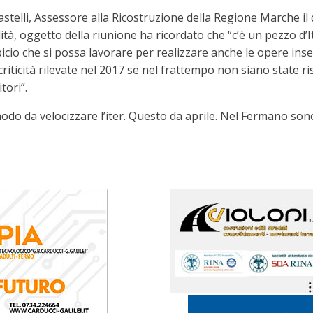
telli, Assessore alla Ricostruzione della Regione Marche il q
ilità, oggetto della riunione ha ricordato che “c’è un pezzo d’
icio che si possa lavorare per realizzare anche le opere inser
riticità rilevate nel 2017 se nel frattempo non siano state r
tori”.
do da velocizzare l’iter. Questo da aprile. Nel Fermano sono 