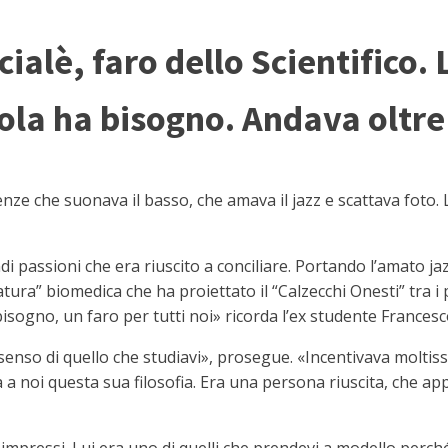
ialè, faro dello Scientifico. 
uola ha bisogno. Andava oltre
nze che suonava il basso, che amava il jazz e scattava foto. 
i passioni che era riuscito a conciliare. Portando l’amato jaz
ura” biomedica che ha proiettato il “Calzecchi Onesti” tra i pri
bisogno, un faro per tutti noi» ricorda l’ex studente Francesc
senso di quello che studiavi», prosegue. «Incentivava moltiss
 a noi questa sua filosofia. Era una persona riuscita, che ap