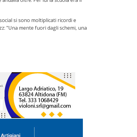
andava oltre. Per lui la scuola era il
ocial si sono moltiplicati ricordi e
jazz: "Una mente fuori dagli schemi, una