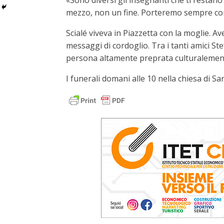
«Sono diversi gli insegnanti che ti restano 
mezzo, non un fine. Porteremo sempre con n
Scialé viveva in Piazzetta con la moglie. Ave
messaggi di cordoglio. Tra i tanti amici St
persona altamente preprata culturalement
I funerali domani alle 10 nella chiesa di Sa