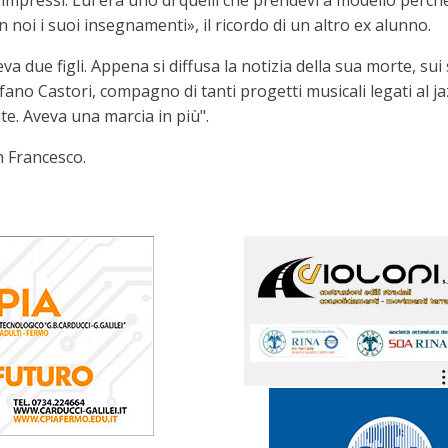
impressi. Lui era uno di quelli che prendevi a modello perché 
oi i suoi insegnamenti», il ricordo di un altro ex alunno.
va due figli. Appena si diffusa la notizia della sua morte, sui s
efano Castori, compagno di tanti progetti musicali legati al 
e. Aveva una marcia in più".
n Francesco.