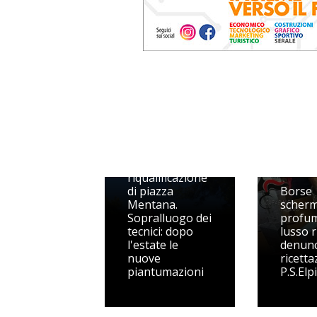
Procedono i
lavori per la
riqualificazione
di piazza
Borse
Mentana.
scherm
Sopralluogo dei
profum
tecnici: dopo
lusso r
l'estate le
denunc
nuove
ricetta
piantumazioni
P.S.Elp
Guardi
Finanz