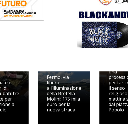
Cavalcat
dell'Assu
una
Fermo, via
processi
ate e
libera
per far c
i di
all’illuminazione
il senso
ubati: tre
della Bretella
religioso:
e per
Molini: 175 mila
mattina s
zione a
euro per la
dal piazz
idio
nuova strada
Popolo
a di
a,
Murri, 