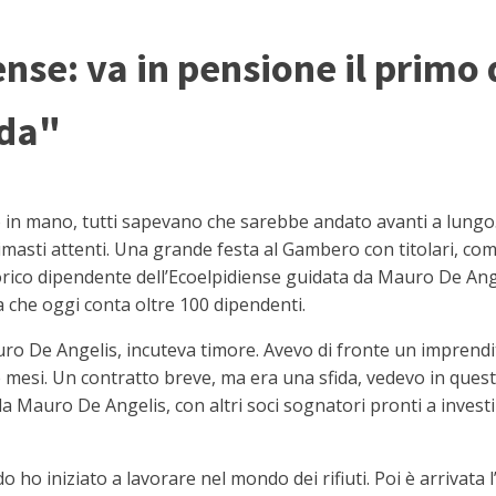
ense: va in pensione il primo
ida"
 in mano, tutti sapevano che sarebbe andato avanti a lungo.
asti attenti. Una grande festa al Gambero con titolari, compa
torico dipendente dell’Ecoelpidiense guidata da Mauro De A
a che oggi conta oltre 100 dipendenti.
ro De Angelis, incuteva timore. Avevo di fronte un imprendit
re mesi. Un contratto breve, ma era una sfida, vedevo in ques
a Mauro De Angelis, con altri soci sognatori pronti a investi
 ho iniziato a lavorare nel mondo dei rifiuti. Poi è arrivata 