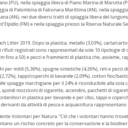
ano (PU), nella spiaggia libera di Piano Marina di Marotta (PU
ia di Palombina di Falconara Marittima (AN), nella spiaggia 
na (AN), nei due diversi tratti di spiaggia libera del lungo
nt'Elpidio (FM) e nella spiaggia presso la Riserva Naturale S
ch Litter 2019. Dopo la plastica, metallo (3,03%), carta/cart
 rifiuti registrati sono rappresentati da sole 10 tipologie di o
5cm fino a 50) e pezzi e frammenti di plastica che, assieme, rap
i per mitili (5,36%), spugne sintetiche (4,26%), reti e pezzi d
lo (2,72%), tappi/coperchi di bevande (2,09%), cotton fioc/basto
lle spiagge marchigiane per il 24% è riconducibile alla sola c
, quindi mozziconi di sigarette, accendini, pacchetti di sigaret
enitori in plastica per bevande e per cibo, tappi e coperchi 
ti derivanti da attività di pesca e acquacoltura rappresentano i
iente Volontari per Natura. "Ciò che i volontari hanno trov
entano un rischio concreto per la conservazione e la biodiver