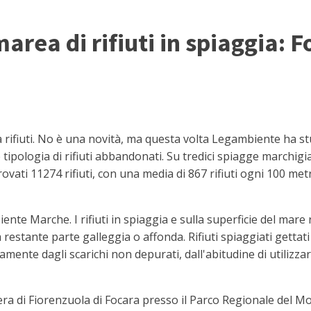
area di rifiuti in spiaggia: F
fiuti. No è una novità, ma questa volta Legambiente ha stud
 tipologia di rifiuti abbandonati. Su tredici spiagge marchig
 trovati 11274 rifiuti, con una media di 867 rifiuti ogni 100 me
ente Marche. I rifiuti in spiaggia e sulla superficie del mar
restante parte galleggia o affonda. Rifiuti spiaggiati getta
amente dagli scarichi non depurati, dall'abitudine di utilizz
libera di Fiorenzuola di Focara presso il Parco Regionale del 