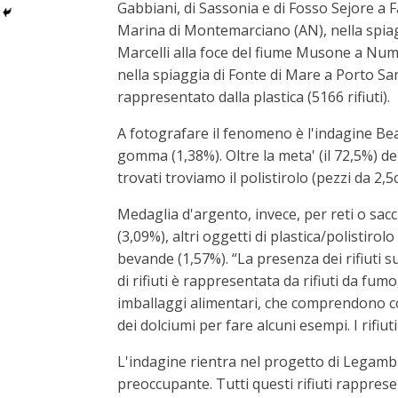
Gabbiani, di Sassonia e di Fosso Sejore a F
Marina di Montemarciano (AN), nella spiagg
Marcelli alla foce del fiume Musone a Numa
nella spiaggia di Fonte di Mare a Porto Sa
rappresentato dalla plastica (5166 rifiuti).
A fotografare il fenomeno è l'indagine Bea
gomma (1,38%). Oltre la meta' (il 72,5%) dei
trovati troviamo il polistirolo (pezzi da 2,
Medaglia d'argento, invece, per reti o sacch
(3,09%), altri oggetti di plastica/polistiro
bevande (1,57%). “La presenza dei rifiuti su
di rifiuti è rappresentata da rifiuti da fumo
imballaggi alimentari, che comprendono cont
dei dolciumi per fare alcuni esempi. I rifiu
L'indagine rientra nel progetto di Legamb
preoccupante. Tutti questi rifiuti rappres