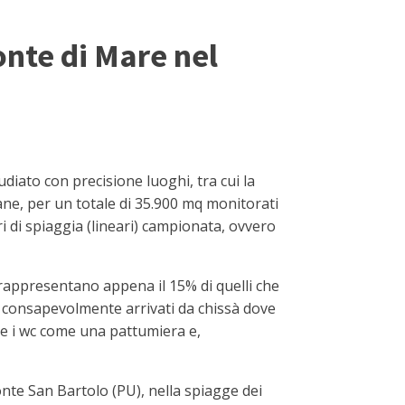
onte di Mare nel
iato con precisione luoghi, tra cui la
iane, per un totale di 35.900 mq monitorati
tri di spiaggia (lineari) campionata, ovvero
e rappresentano appena il 15% di quelli che
ti consapevolmente arrivati da chissà dove
are i wc come una pattumiera e,
Monte San Bartolo (PU), nella spiagge dei