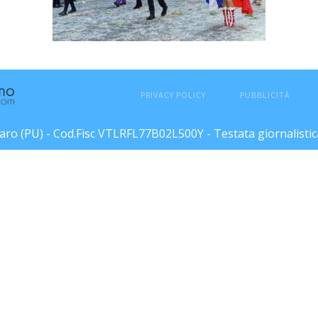
PRIVACY POLICY
PUBBLICITÀ
esaro (PU) - Cod.Fisc VTLRFL77B02L500Y - Testata giornalisti