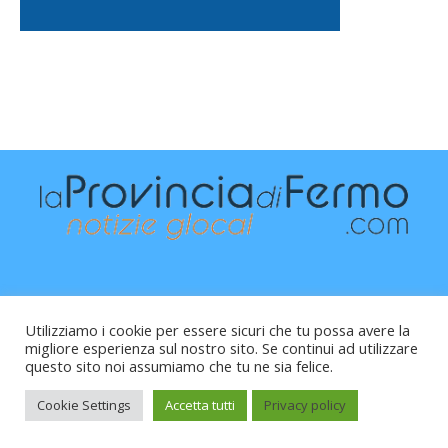
Utilizziamo i cookie per essere sicuri che tu possa avere la
migliore esperienza sul nostro sito. Se continui ad utilizzare
questo sito noi assumiamo che tu ne sia felice.
Raffaele Vitali - via Leopardi 10 - 61121 Pesaro (PU) -
Cod.Fisc VTLRFL77B02L500Y - Testata giornalistica, aut.
Cookie Settings
Accetta tutti
Privacy policy
Trib.Fermo n.04/2010 del 05/08/2010