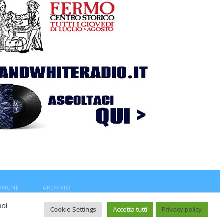
COMUNE
ARCHIVIO
noi
Cookie Settings
Accetta tutti
Privacy policy
ca, aut. Trib.Fermo n.04/2010 del 05/08/2010