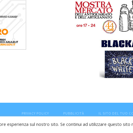
PRIVACY POLICY
PUBBLICITÀ
IL SITO DEL TUO 
ore esperienza sul nostro sito. Se continui ad utilizzare questo sito 
esaro (PU) - Cod.Fisc VTLRFL77B02L500Y - Testata giornalisti