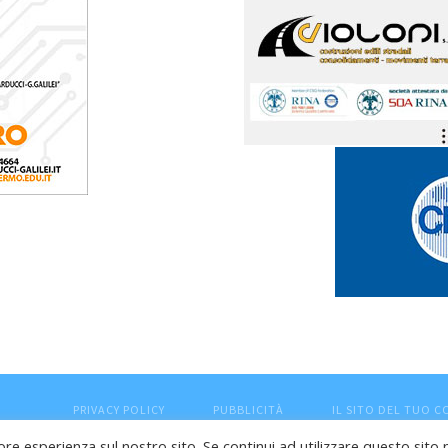
PRIVACY POLICY
PUBBLICITÀ
IL SITO DEL TUO 
ore esperienza sul nostro sito. Se continui ad utilizzare questo sito 