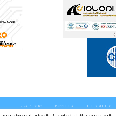
PRIVACY POLICY
PUBBLICITÀ
IL SITO DEL TUO 
ore esperienza sul nostro sito. Se continui ad utilizzare questo sito 