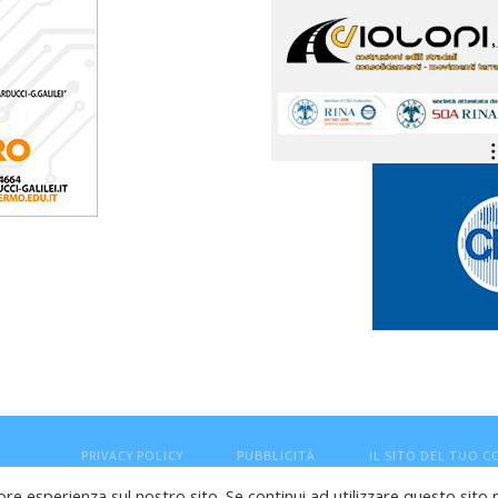
PRIVACY POLICY
PUBBLICITÀ
IL SITO DEL TUO 
ore esperienza sul nostro sito. Se continui ad utilizzare questo sito 