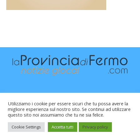
Utilizziamo i cookie per essere sicuri che tu possa avere la
migliore esperienza sul nostro sito. Se continui ad utilizzare
questo sito noi assumiamo che tu ne sia felice.
Raffaele Vitali - via Leopardi 10 - 61121 Pesaro (PU) -
Cod.Fisc VTLRFL77B02L500Y - Testata giornalistica, aut.
Cookie Settings
Accetta tutti
Privacy policy
Trib.Fermo n.04/2010 del 05/08/2010