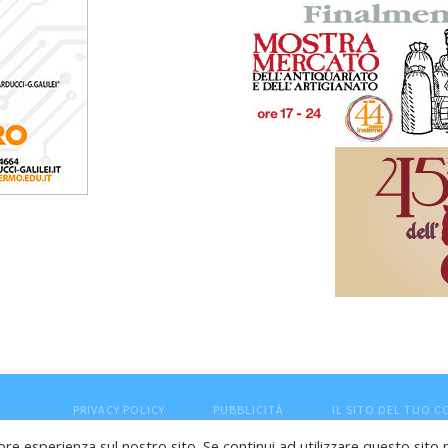
PRIVACY POLICY
PUBBLICITÀ
IL SITO DEL TUO 
ore esperienza sul nostro sito. Se continui ad utilizzare questo sito 