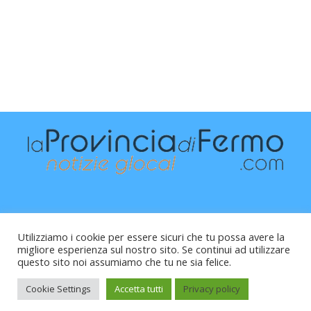
Utilizziamo i cookie per essere sicuri che tu possa avere la
migliore esperienza sul nostro sito. Se continui ad utilizzare
questo sito noi assumiamo che tu ne sia felice.
Raffaele Vitali - via Leopardi 10 - 61121 Pesaro (PU) -
Cod.Fisc VTLRFL77B02L500Y - Testata giornalistica, aut.
Cookie Settings
Accetta tutti
Privacy policy
Trib.Fermo n.04/2010 del 05/08/2010