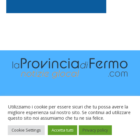
Utilizziamo i cookie per essere sicuri che tu possa avere la
migliore esperienza sul nostro sito. Se continui ad utilizzare
questo sito noi assumiamo che tu ne sia felice.
Raffaele Vitali - via Leopardi 10 - 61121 Pesaro (PU) -
Cod.Fisc VTLRFL77B02L500Y - Testata giornalistica, aut.
Cookie Settings
Accetta tutti
Privacy policy
Trib.Fermo n.04/2010 del 05/08/2010