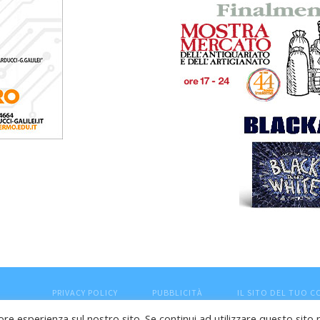
PRIVACY POLICY
PUBBLICITÀ
IL SITO DEL TUO 
ore esperienza sul nostro sito. Se continui ad utilizzare questo sito 