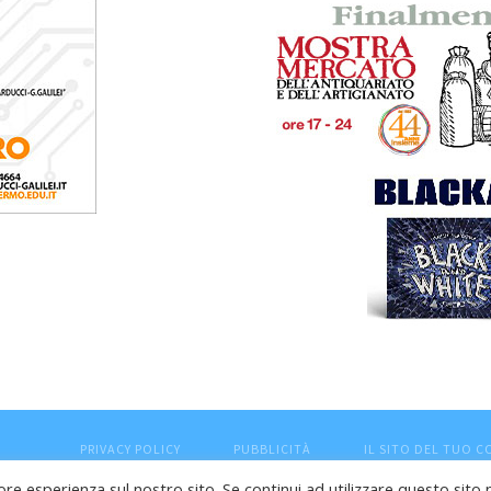
PRIVACY POLICY
PUBBLICITÀ
IL SITO DEL TUO 
ore esperienza sul nostro sito. Se continui ad utilizzare questo sito 