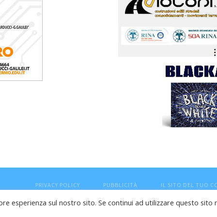
PRIVACY POLICY
PUBBLICITÀ
IL SITO DEL TUO 
ore esperienza sul nostro sito. Se continui ad utilizzare questo sito 
esaro (PU) - Cod.Fisc VTLRFL77B02L500Y - Testata giornalisti