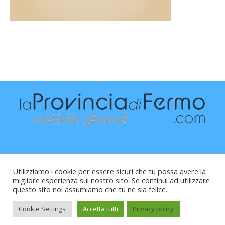
Utilizziamo i cookie per essere sicuri che tu possa avere la
migliore esperienza sul nostro sito. Se continui ad utilizzare
questo sito noi assumiamo che tu ne sia felice.
Raffaele Vitali - via Leopardi 10 - 61121 Pesaro (PU) -
Cod.Fisc VTLRFL77B02L500Y - Testata giornalistica, aut.
Cookie Settings
Accetta tutti
Privacy policy
Trib.Fermo n.04/2010 del 05/08/2010