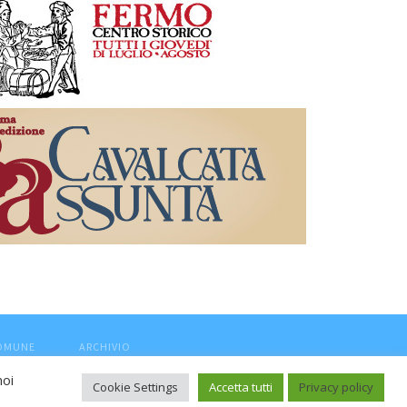
COMUNE
ARCHIVIO
noi
Cookie Settings
Accetta tutti
Privacy policy
ca, aut. Trib.Fermo n.04/2010 del 05/08/2010