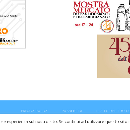
PRIVACY POLICY
PUBBLICITÀ
IL SITO DEL TUO 
ore esperienza sul nostro sito. Se continui ad utilizzare questo sito 
esaro (PU) - Cod.Fisc VTLRFL77B02L500Y - Testata giornalisti