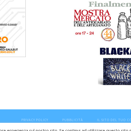
PRIVACY POLICY
PUBBLICITÀ
IL SITO DEL TUO 
ore esperienza sul nostro sito. Se continui ad utilizzare questo sito 