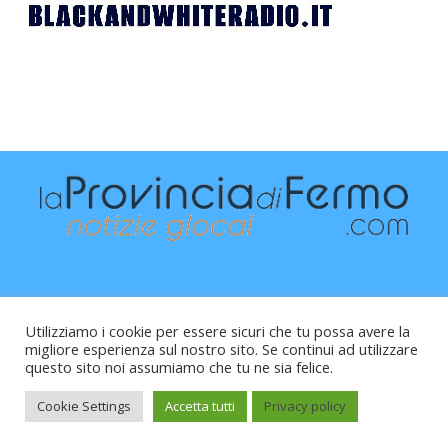
Utilizziamo i cookie per essere sicuri che tu possa avere la
migliore esperienza sul nostro sito. Se continui ad utilizzare
questo sito noi assumiamo che tu ne sia felice.
Raffaele Vitali - via Leopardi 10 - 61121 Pesaro (PU) -
Cod.Fisc VTLRFL77B02L500Y - Testata giornalistica, aut.
Cookie Settings
Accetta tutti
Privacy policy
Trib.Fermo n.04/2010 del 05/08/2010