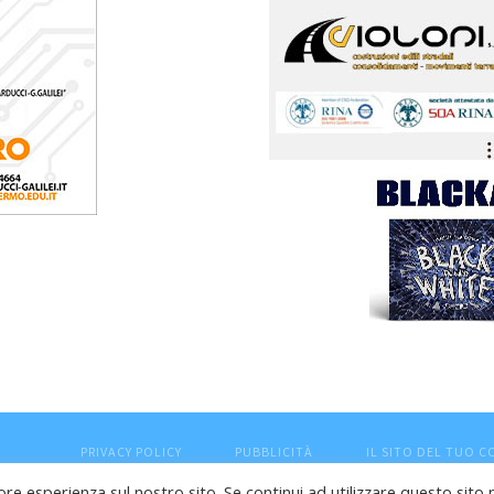
PRIVACY POLICY
PUBBLICITÀ
IL SITO DEL TUO 
ore esperienza sul nostro sito. Se continui ad utilizzare questo sito 