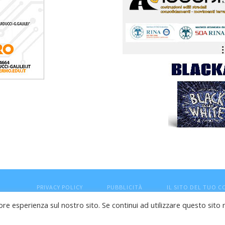
PRIVACY POLICY
PUBBLICITÀ
IL SITO DEL TUO 
ore esperienza sul nostro sito. Se continui ad utilizzare questo sito 
esaro (PU) - Cod.Fisc VTLRFL77B02L500Y - Testata giornalisti