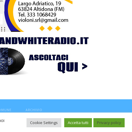
COMUNE
ARCHIVIO
noi
Cookie Settings
Accetta tutti
Privacy policy
ca, aut. Trib.Fermo n.04/2010 del 05/08/2010