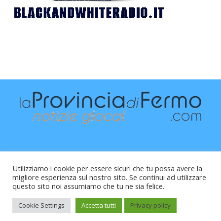
Utilizziamo i cookie per essere sicuri che tu possa avere la
migliore esperienza sul nostro sito. Se continui ad utilizzare
questo sito noi assumiamo che tu ne sia felice.
Raffaele Vitali - via Leopardi 10 - 61121 Pesaro (PU) -
Cod.Fisc VTLRFL77B02L500Y - Testata giornalistica, aut.
Cookie Settings
Accetta tutti
Privacy policy
Trib.Fermo n.04/2010 del 05/08/2010