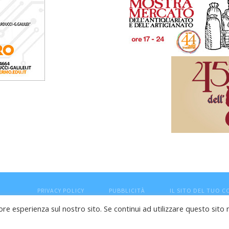
PRIVACY POLICY
PUBBLICITÀ
IL SITO DEL TUO 
ore esperienza sul nostro sito. Se continui ad utilizzare questo sito 
esaro (PU) - Cod.Fisc VTLRFL77B02L500Y - Testata giornalisti