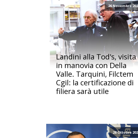
26 Novembre 202
Landini alla Tod's, visita
in manovia con Della
Valle. Tarquini, Filctem
Cgil: la certificazione di
filiera sarà utile
28 Ottobre 20