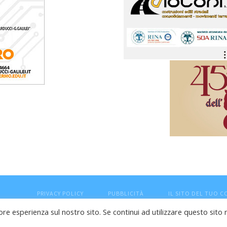
PRIVACY POLICY
PUBBLICITÀ
IL SITO DEL TUO 
ore esperienza sul nostro sito. Se continui ad utilizzare questo sito 
esaro (PU) - Cod.Fisc VTLRFL77B02L500Y - Testata giornalisti