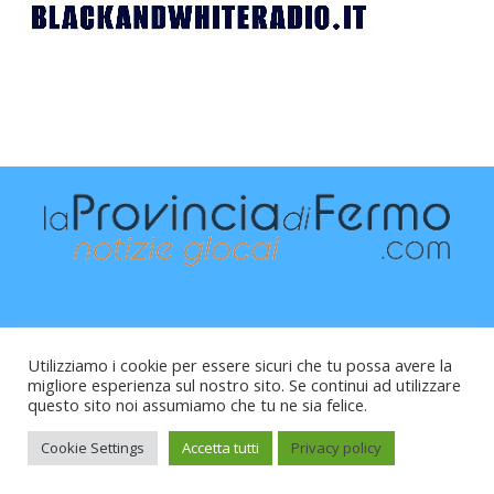
Utilizziamo i cookie per essere sicuri che tu possa avere la
migliore esperienza sul nostro sito. Se continui ad utilizzare
questo sito noi assumiamo che tu ne sia felice.
Raffaele Vitali - via Leopardi 10 - 61121 Pesaro (PU) -
Cod.Fisc VTLRFL77B02L500Y - Testata giornalistica, aut.
Cookie Settings
Accetta tutti
Privacy policy
Trib.Fermo n.04/2010 del 05/08/2010