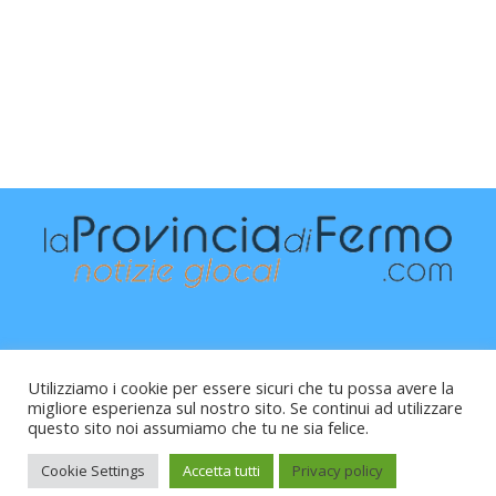
Utilizziamo i cookie per essere sicuri che tu possa avere la
migliore esperienza sul nostro sito. Se continui ad utilizzare
questo sito noi assumiamo che tu ne sia felice.
Raffaele Vitali - via Leopardi 10 - 61121 Pesaro (PU) -
Cod.Fisc VTLRFL77B02L500Y - Testata giornalistica, aut.
Cookie Settings
Accetta tutti
Privacy policy
Trib.Fermo n.04/2010 del 05/08/2010