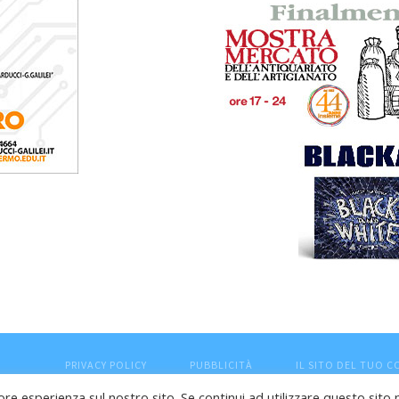
PRIVACY POLICY
PUBBLICITÀ
IL SITO DEL TUO 
ore esperienza sul nostro sito. Se continui ad utilizzare questo sito 