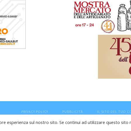
PRIVACY POLICY
PUBBLICITÀ
IL SITO DEL TUO 
ore esperienza sul nostro sito. Se continui ad utilizzare questo sito 
esaro (PU) - Cod.Fisc VTLRFL77B02L500Y - Testata giornalisti