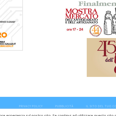
PRIVACY POLICY
PUBBLICITÀ
IL SITO DEL TUO 
ore esperienza sul nostro sito. Se continui ad utilizzare questo sito 