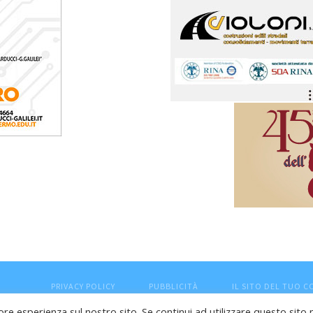
PRIVACY POLICY
PUBBLICITÀ
IL SITO DEL TUO 
ore esperienza sul nostro sito. Se continui ad utilizzare questo sito 