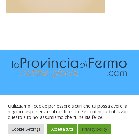
Utilizziamo i cookie per essere sicuri che tu possa avere la
migliore esperienza sul nostro sito. Se continui ad utilizzare
questo sito noi assumiamo che tu ne sia felice.
Raffaele Vitali - via Leopardi 10 - 61121 Pesaro (PU) -
Cod.Fisc VTLRFL77B02L500Y - Testata giornalistica, aut.
Cookie Settings
Accetta tutti
Privacy policy
Trib.Fermo n.04/2010 del 05/08/2010