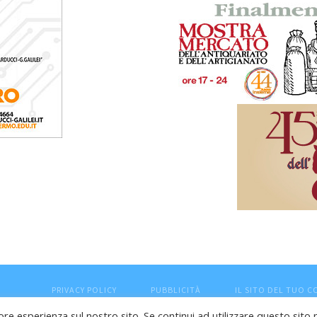
PRIVACY POLICY
PUBBLICITÀ
IL SITO DEL TUO 
ore esperienza sul nostro sito. Se continui ad utilizzare questo sito 