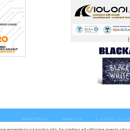
PRIVACY POLICY
PUBBLICITÀ
IL SITO DEL TUO 
ore esperienza sul nostro sito. Se continui ad utilizzare questo sito 