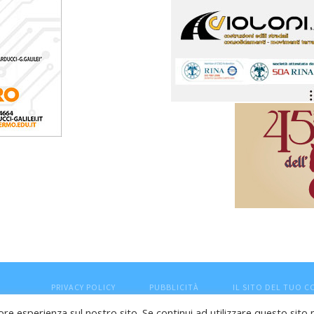
PRIVACY POLICY
PUBBLICITÀ
IL SITO DEL TUO 
ore esperienza sul nostro sito. Se continui ad utilizzare questo sito 