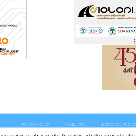
PRIVACY POLICY
PUBBLICITÀ
IL SITO DEL TUO 
ore esperienza sul nostro sito. Se continui ad utilizzare questo sito 