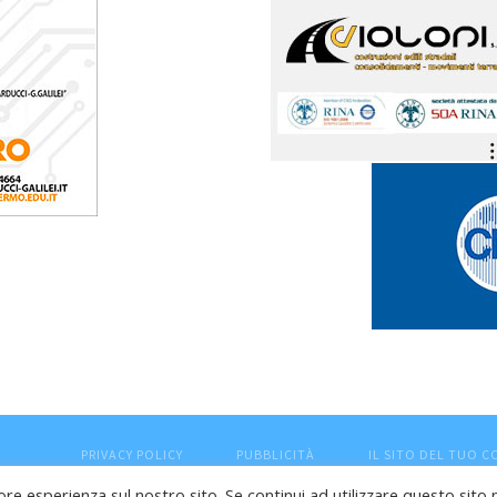
PRIVACY POLICY
PUBBLICITÀ
IL SITO DEL TUO 
ore esperienza sul nostro sito. Se continui ad utilizzare questo sito 