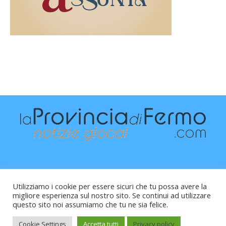
Utilizziamo i cookie per essere sicuri che tu possa avere la
migliore esperienza sul nostro sito. Se continui ad utilizzare
questo sito noi assumiamo che tu ne sia felice.
Raffaele Vitali - via Leopardi 10 - 61121 Pesaro (PU) -
Cod.Fisc VTLRFL77B02L500Y - Testata giornalistica, aut.
Cookie Settings
Accetta tutti
Privacy policy