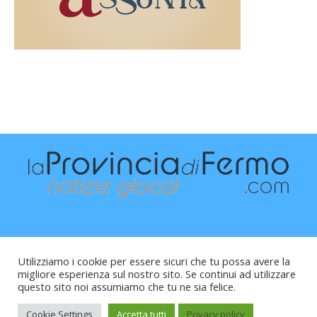
Utilizziamo i cookie per essere sicuri che tu possa avere la
migliore esperienza sul nostro sito. Se continui ad utilizzare
questo sito noi assumiamo che tu ne sia felice.
Raffaele Vitali - via Leopardi 10 - 61121 Pesaro (PU) -
Cod.Fisc VTLRFL77B02L500Y - Testata giornalistica, aut.
Cookie Settings
Accetta tutti
Privacy policy